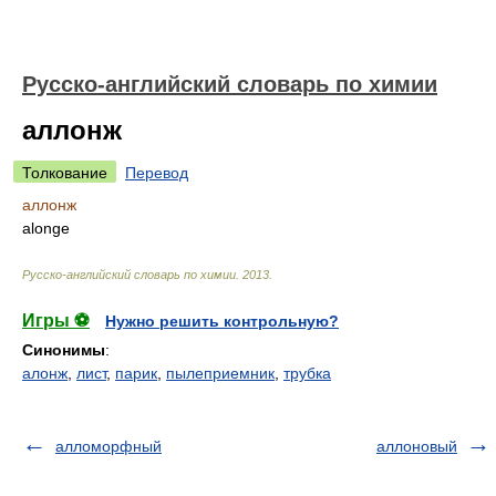
Русско-английский словарь по химии
аллонж
Толкование
Перевод
аллонж
alonge
Русско-английский словарь по химии
.
2013
.
Игры ⚽
Нужно решить контрольную?
Синонимы
:
алонж
,
лист
,
парик
,
пылеприемник
,
трубка
алломорфный
аллоновый