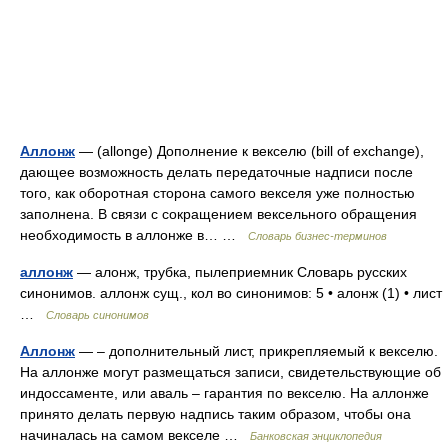
Аллонж
— (allonge) Дополнение к векселю (bill of exchange),
дающее возможность делать передаточные надписи после
того, как оборотная сторона самого векселя уже полностью
заполнена. В связи с сокращением вексельного обращения
необходимость в аллонже в… …
Словарь бизнес-терминов
аллонж
— алонж, трубка, пылеприемник Словарь русских
синонимов. аллонж сущ., кол во синонимов: 5 • алонж (1) • лист
…
Словарь синонимов
Аллонж
— – дополнительный лист, прикрепляемый к векселю.
На аллонже могут размещаться записи, свидетельствующие об
индоссаменте, или аваль – гарантия по векселю. На аллонже
принято делать первую надпись таким образом, чтобы она
начиналась на самом векселе …
Банковская энциклопедия