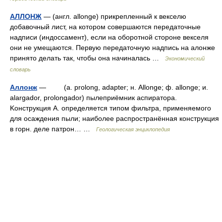
АЛЛОНЖ
— (англ. allonge) прикрепленный к векселю
добавочный лист, на котором совершаются передаточные
надписи (индоссамент), если на оборотной стороне векселя
они не умещаются. Первую передаточную надпись на алонже
принято делать так, чтобы она начиналась …
Экономический
словарь
Аллонж
— (a. prolong, adapter; н. Allonge; ф. allonge; и.
alargador, prolongador) пылеприёмник аспиратора.
Kонструкция A. определяется типом фильтра, применяемого
для осаждения пыли; наиболее распространённая конструкция
в горн. деле патрон… …
Геологическая энциклопедия